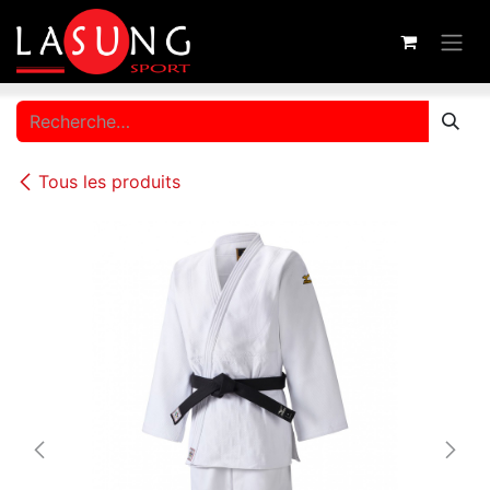
Se rendre au contenu
Tous les produits