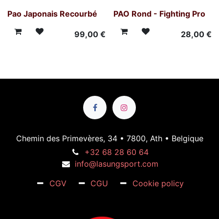
Pao Japonais Recourbé
PAO Rond - Fighting Pro
99,00
€
28,00
€
Chemin des Primevères, 34 • 7800, Ath • Belgique
+32 68 28 60 64
info@lasungsport.com
CGV
CGU
Cookie policy