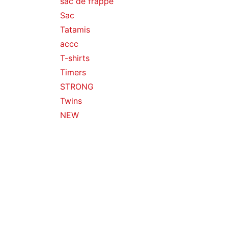
sac de frappe
Sac
Tatamis
accc
T-shirts
Timers
STRONG
Twins
NEW
Portes clés
Chaussures de boxe
Chaussure de Taekwondo
Ceinture arts martiaux
Taille