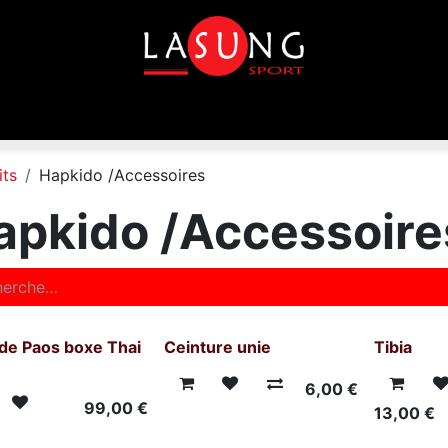
que
Equipements
Disciplines
Toutes les marques
its
Hapkido /Accessoires
apkido /Accessoire
 de Paos boxe Thai
Ceinture unie
Tibia
6,00
€
99,00
€
13,00
€