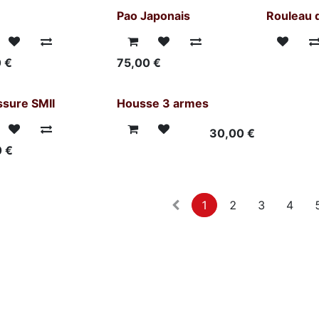
Pao Japonais
Rouleau 
0
€
75,00
€
sure SMII
Housse 3 armes
30,00
€
0
€
1
2
3
4