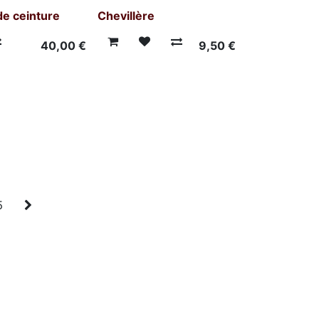
de ceinture
Chevillère
40,00
€
9,50
€
5