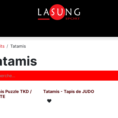
que
Equipements
Disciplines
Toutes les marques
its
Tatamis
atamis
is Puzzle TKD /
Tatamis - Tapis de JUDO
TE