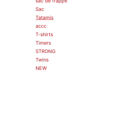
sac de frappe
Sac
Tatamis
accc
T-shirts
Timers
STRONG
Twins
NEW
Portes clés
Chaussures de boxe
Chaussure de Taekwondo
Ceinture arts martiaux
Étiquettes
Volumineux