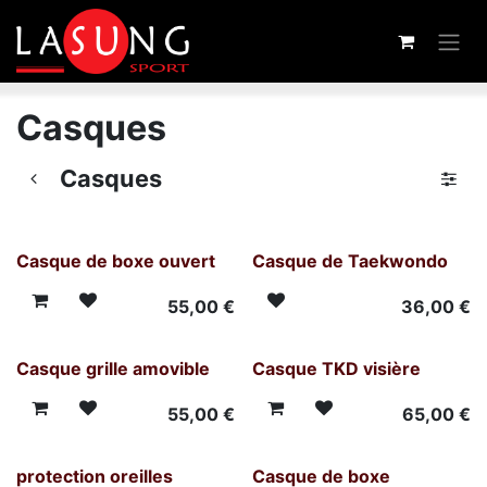
Se rendre au contenu
Casques
Casques
Casque de boxe ouvert
Casque de Taekwondo
55,00
€
36,00
€
Casque grille amovible
Casque TKD visière
55,00
€
65,00
€
protection oreilles
Casque de boxe