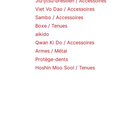
Jiu-jitsu-brésilien / Accessoires
Viet Vo Dao / Accessoires
Sambo / Accessoires
Boxe / Tenues
aikido
Qwan Ki Do / Accessoires
Armes / Métal
Protège-dents
Hoshin Moo Sool / Tenues
Catalogue
Gants / Boxe
Gants / Arts martiaux
Gants / de sac
Armes / Rangements
Equipements / Musculation
Punching ball