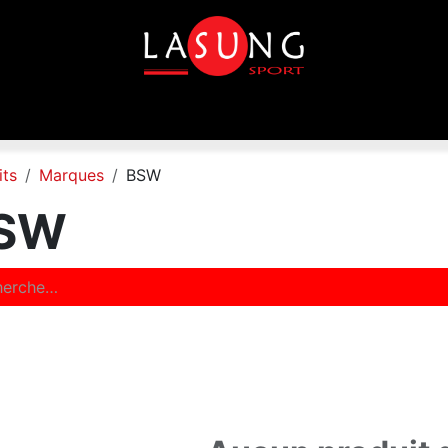
que
Equipements
Disciplines
Toutes les marques
its
Marques
BSW
SW