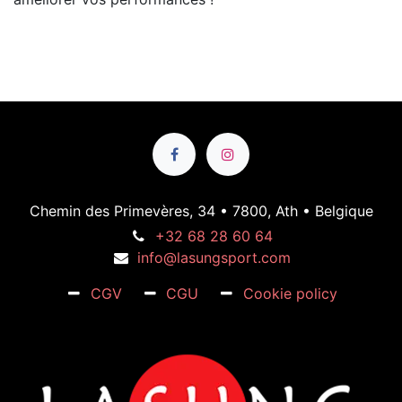
Chemin des Primevères, 34 • 7800, Ath • Belgique
+32 68 28 60 64
info@lasungsport.com
CGV
CGU
Cookie policy